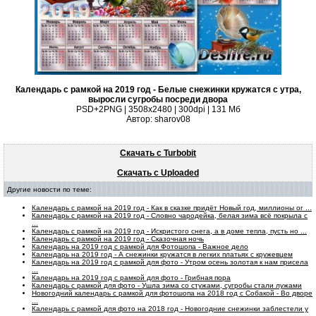
Календарь с рамкой на 2019 год - Белые снежинки кружатся с утра,
выросли сугробы посреди двора
PSD+2PNG | 3508x2480 | 300dpi | 131 Мб
Автор: sharov08
Скачать с Turbobit
Скачать с Uploaded
Другие новости по теме:
Календарь с рамкой на 2019 год - Как в сказке придёт Новый год, миллионы ог ...
Календарь с рамкой на 2019 год - Словно чародейка, белая зима всё покрыла с
...
Календарь с рамкой на 2019 год - Искристого снега, а в доме тепла, пусть но ...
Календарь с рамкой на 2019 год - Сказочная ночь
Календарь на 2019 год с рамкой для Фотошопа - Важное дело
Календарь на 2019 год - А снежинки кружатся в легких платьях с кружевцем
Календарь на 2019 год с рамкой для фото - Утром осень золотая к нам присела
...
Календарь на 2019 год с рамкой для фото - Грибная пора
Календарь с рамкой для фото - Ушла зима со стужами, сугробы стали лужами
Новогодний календарь с рамкой для фотошопа на 2018 год с Собакой - Во дворе
...
Календарь с рамкой для фото на 2018 год - Новогодние снежинки заблестели у