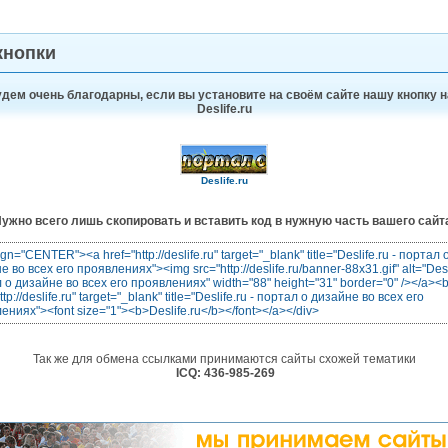
кнопки
дем очень благодарны, если вы установите на своём сайте нашу кнопку н
Deslife.ru
Deslife.ru
ужно всего лишь скопировать и вставить код в нужную часть вашего сайт
ign="CENTER"><a href="http://deslife.ru" target="_blank" title="Deslife.ru - портал 
 во всех его проявлениях"><img src="http://deslife.ru/banner-88x31.gif" alt="Desli
 о дизайне во всех его проявлениях" width="88" height="31" border="0" /></a><
ttp://deslife.ru" target="_blank" title="Deslife.ru - портал о дизайне во всех его
ениях"><font size="1"><b>Deslife.ru</b></font></a></div>
Так же для обмена ссылками принимаются сайты схожей тематики
ICQ: 436-985-269