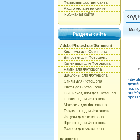
Файловый хостинг сайта
Радио онлайн на сайте
RSS-канал сайта
Код 
Мы бу
Разделы сайта
Adobe Photoshop (Фотошоп)
Костюмы для Фотошопа
Виньетки для Фотошопа
Календари для Фотошопа
Н
Рамки для Фотошопа
Шаблоны для Фотошопа
<div al
Стили для Фотошопа
дизайне
Кисти для Фотошопа
портал
href="h
PSD исходники для Фотошоп
проявл
Плагины для Фотошопа
Макросы для Фотошопа
Градиенты для Фотошопа
Фигуры для Фотошопа
Шрифты для Фотошопа
Разное для Фотошопа
Клипарты