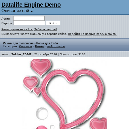
Datalife Engine Demo
Описание сайта
Логин:
Пароль:
Регистрация на сайте!
Забыли пароль?
Вы просматриваете мобильную версию сайта.
Перейти на полную версию сайта.
Рамка для фотошопа - Розы для Тебя
Категория:
Фотошоп
»
Рамки для Фотошопа
автор:
Soldier_25642
| 21 октября 2010 | Просмотров: 3138