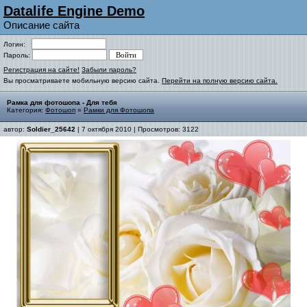
Datalife Engine Demo
Описание сайта
Логин:
Пароль:
Регистрация на сайте!
Забыли пароль?
Вы просматриваете мобильную версию сайта.
Перейти на полную версию сайта.
Рамка для фотошопа - Для тебя
Категория:
Фотошоп
»
Рамки для Фотошопа
автор:
Soldier_25642
| 7 октября 2010 | Просмотров: 3122