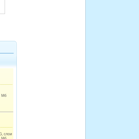
1 Мб
G, слои
7 Мб