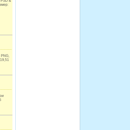
 PSD &
змер:
 PNG,
 19,51
лои
б