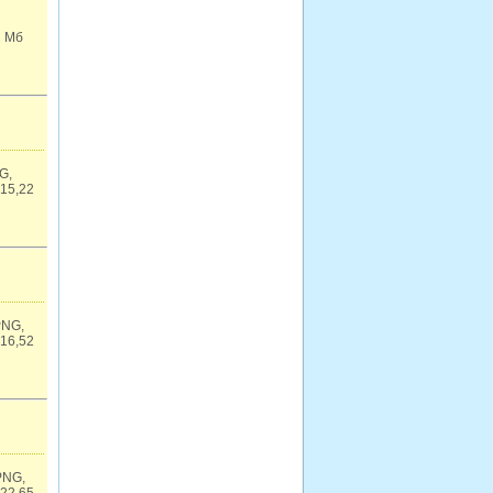
2 Мб
G,
 15,22
PNG,
 16,52
PNG,