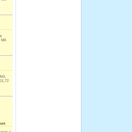
и
7 Мб
PNG,
11,72
ная