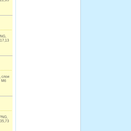
 22,65
PNG,
 17,13
 слои
2 Мб
 PNG,
 35,73