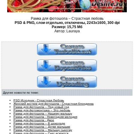
Рамка для фотошопа – Страстная любовь
PSD & PNG, слои отдельно, отключены, 2243x1600, 300 dpi
Размер: 15,75 Мб
Автор: Lauraya
Другие новости по теме:
PSD Исходник - Страстная Любовь
Женский костюм для фотошопа - Страстная блондинка
Рамка для фотошопа – Под новый год
Рамка для фотомонтажа – Это любовь
Рамка для фотошопа – Нашему малышу
Рамка для фотошопа - Новогодняя мелодия
Рамка для фотошопа - Двое
Рамка для фотошопа – В шоколаде
Рамка для фотошопа – Дочке малышке
Рамка для фотошопа – Малышу сыночку
Рамка для фотошопа – Снег искрится