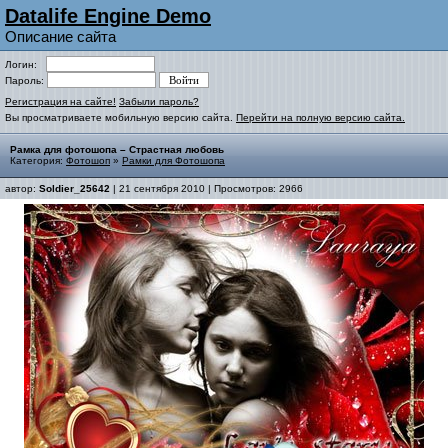
Datalife Engine Demo
Описание сайта
Логин:
Пароль:
Регистрация на сайте!
Забыли пароль?
Вы просматриваете мобильную версию сайта.
Перейти на полную версию сайта.
Рамка для фотошопа – Страстная любовь
Категория:
Фотошоп
»
Рамки для Фотошопа
автор:
Soldier_25642
| 21 сентября 2010 | Просмотров: 2966