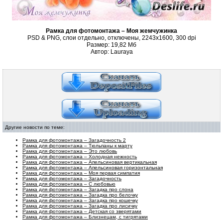
Рамка для фотомонтажа – Моя жемчужинка
PSD & PNG, слои отдельно, отключены, 2243x1600, 300 dpi
Размер: 19,82 Мб
Автор: Lauraya
Другие новости по теме:
Рамка для фотомонтажа – Загадочность 2
Рамка для фотомонтажа – Тюльпаны к марту
Рамка для фотомонтажа – Это любовь
Рамка для фотомонтажа – Холодная нежность
Рамка для фотомонтажа – Апельсиновая вертикальная
Рамка для фотомонтажа – Апельсиновая горизонтальная
Рамка для фотомонтажа – Моя первая симпатия
Рамка для фотомонтажа – Загадочность
Рамка для фотомонтажа – С любовью
Рамка для фотомонтажа – Загадка про слона
Рамка для фотомонтажа – Загадка про белочку
Рамка для фотомонтажа – Загадка про кошечку
Рамка для фотомонтажа – Загадка про лисичку
Рамка для фотомонтажа – Детская со зверятами
Рамка для фотомонтажа – Близнецам, с тигрятами