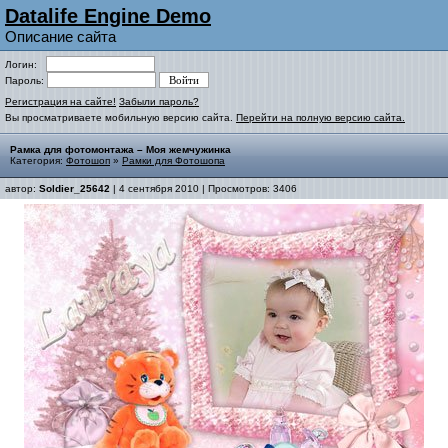
Datalife Engine Demo
Описание сайта
Логин:
Пароль:
Регистрация на сайте!
Забыли пароль?
Вы просматриваете мобильную версию сайта.
Перейти на полную версию сайта.
Рамка для фотомонтажа – Моя жемчужинка
Категория:
Фотошоп
»
Рамки для Фотошопа
автор:
Soldier_25642
| 4 сентября 2010 | Просмотров: 3406