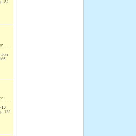
р: 84
On
 фон
 Мб
na
 16
р: 125