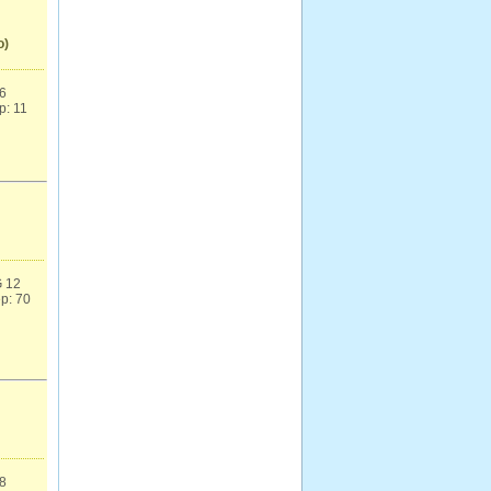
о)
6
: 11
 12
р: 70
8