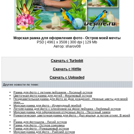
Морская рамка для оформления фото - Остров моей мечты
PSD | 4961 х 3508 | 300 dpi | 129 Mb
Автор: sharov08
Скачать с Turbobit
Скачать с Hitfile
Скачать с Uploaded
Другие новости по теме:
Рамка для фото с летним пейзажем - Лосиный остров
Цветочная фото-рамка для детей - Фиалковый остров
Поздравительная рамка для фото ко Дню рождения - Нежные цветы для моей
прин ...
Морская рамка для фото - Изумрудный прибой
Летняя рамка для фото с оленёнком на фоне пейзажа - Любимый остров
Морская рамка для оформления отпускных фото - Песочный замок
Романтическая, цветочная рамка для фото - Дал крылья, а потом отнял. В моей
...
Рамка для фотошопа - Лисий остров
Рамка для фото - Остров сокровищ
Рамка для фото - Ромашковый остров
Морская рамка для фото - Райский остров