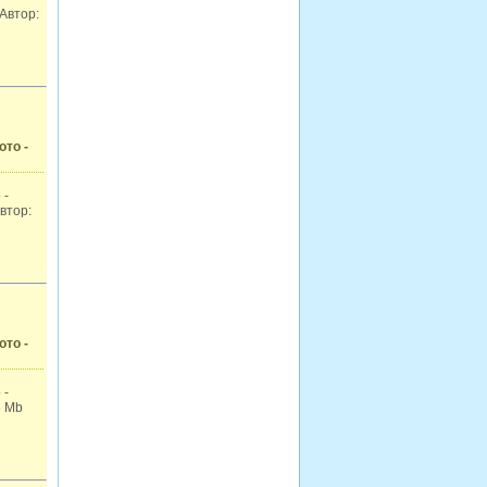
 Автор:
ото -
 -
втор:
ото -
 -
5 Mb