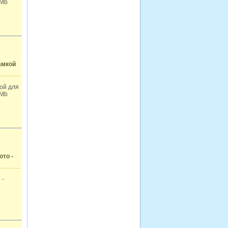
 Mb
амкой
ой для
 Mb
ото -
 -