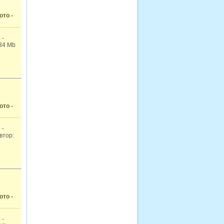
ото -
 -
134 Mb
ото -
 -
втор:
ото -
 -