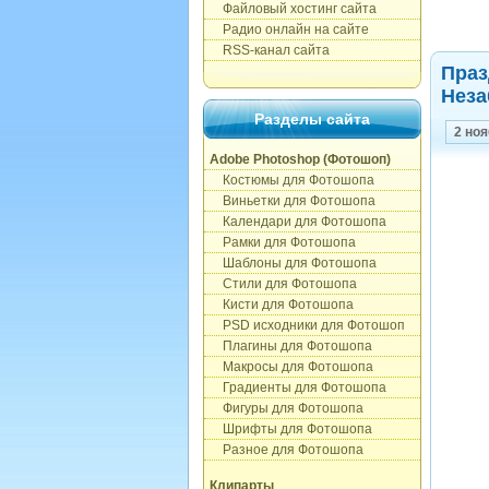
Файловый хостинг сайта
Радио онлайн на сайте
RSS-канал сайта
Праз
Неза
Разделы сайта
2 ноя
Adobe Photoshop (Фотошоп)
Костюмы для Фотошопа
Виньетки для Фотошопа
Календари для Фотошопа
Рамки для Фотошопа
Шаблоны для Фотошопа
Стили для Фотошопа
Кисти для Фотошопа
PSD исходники для Фотошоп
Плагины для Фотошопа
Макросы для Фотошопа
Градиенты для Фотошопа
Фигуры для Фотошопа
Шрифты для Фотошопа
Разное для Фотошопа
Клипарты