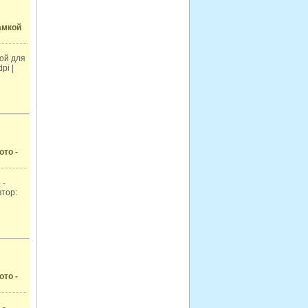
амкой
ой для
pi |
ото -
 -
втор:
ото -
 -