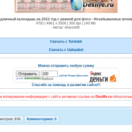
дничный календарь на 2022 год с рамкой для фото - Незабываемые мгно
PSD | 4961 х 3508 | 300 dpi | 140 Mb
Автор: sharov08
Скачать с Turbobit
Скачать с Uploaded
Можно отправить любую сумму
рублей Яндекс.Деньгами
на счёт
41001441453022
(
Deslife.ru
)
Спасибо за помощь в развитии сайта!!!
и копировании информации с сайта активная ссылка на
Deslife.ru
обязательна
мотров: 836
Комментариев: 0