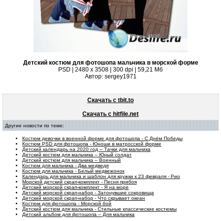
Детский костюм для фотошопа мальчика в морской форме
PSD | 2480 x 3508 | 300 dpi | 59,21 Мб
Автор: sergey1971
Скачать с tbit.to
Скачать с hitfile.net
Другие новости по теме:
Костюм девочки в военной форме для фотошопа - С Днём Победы
Костюм PSD для фотошопа - Юноши в матросской форме
Детский календарь на 2020 год – Тачки для мальчика
Детский костюм для мальчика – Юный солдат
Детский костюм для мальчика – Военный
Костюм для мальчика - Два медведя
Костюм для мальчика - Белый медвежонок
Календарь для мальчика и шаблон для кружки к 23 февраля - Рио
Морской детский скрап-комплект - Песня прибоя
Детский морской скрап-комплект - Я на море
Детский морской скрап-набор - Затонувшие сокровища
Детский морской скрап-набор - Что скрывает океан
Костюм для фотошопа - Морской бой
Детский костюм для мальчика - Стильные классические костюмы
Детский альбом для фотошопа – Для мальчика