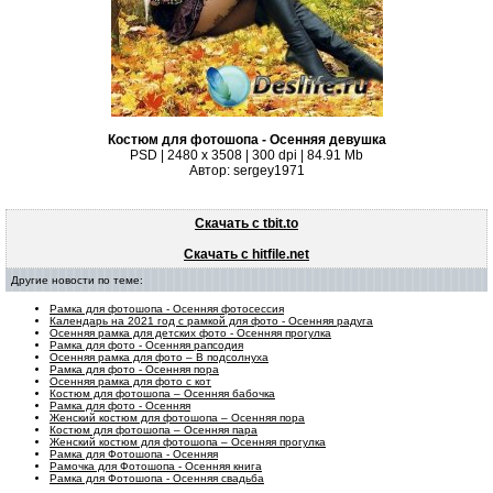
Костюм для фотошопа - Осенняя девушка
PSD | 2480 x 3508 | 300 dpi | 84.91 Mb
Автор: sergey1971
Скачать с tbit.to
Скачать с hitfile.net
Другие новости по теме:
Рамка для фотошопа - Осенняя фотосессия
Календарь на 2021 год с рамкой для фото - Осенняя радуга
Осенняя рамка для детских фото - Осенняя прогулка
Рамка для фото - Осенняя рапсодия
Осенняя рамка для фото – В подсолнуха
Рамка для фото - Осенняя пора
Осенняя рамка для фото с кот
Костюм для фотошопа – Осенняя бабочка
Рамка для фото - Осенняя
Женский костюм для фотошопа – Осенняя пора
Костюм для фотошопа – Осенняя пара
Женский костюм для фотошопа – Осенняя прогулка
Рамка для Фотошопа - Осенняя
Рамочка для Фотошопа - Осенняя книга
Рамка для Фотошопа - Осенняя свадьба