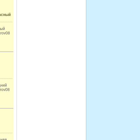
расный
ный
arov08
дний
arov08
дняя