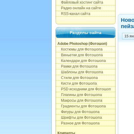
Файловый хостинг сайта
Радио онлайн на сайте
RSS-канал сайта
Ново
пейз
Разделы сайта
15 я
Adobe Photoshop (Фотошоп)
Костюмы для Фотошопа
Виньетки для Фотошопа
Календари для Фотошопа
Рамки для Фотошопа
Шаблоны для Фотошопа
Стили для Фотошопа
Кисти для Фотошопа
PSD исходники для Фотошоп
Плагины для Фотошопа
Макросы для Фотошопа
Градиенты для Фотошопа
Фигуры для Фотошопа
Шрифты для Фотошопа
Разное для Фотошопа
Клипарты