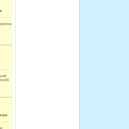
я
персона
дний
arov08
атное
ое