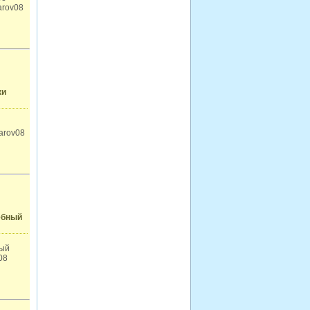
arov08
ки
harov08
ебный
ный
08