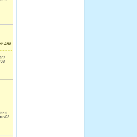
ки для
для
v08
дний
arov08