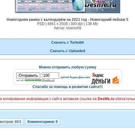
Новогодняя рамка с календарём на 2021 год - Новогодний пейзаж 5
PSD | 4961 х 3508 | 300 dpi | 138 Mb
Автор: sharov08
Скачать с Turbobit
Скачать с Uploaded
Можно отправить любую сумму
рублей Яндекс.Деньгами
на счёт
41001441453022
(
Deslife.ru
)
Спасибо за помощь в развитии сайта!!!
и копировании информации с сайта активная ссылка на
Deslife.ru
обязательна
мотров: 863
Комментариев: 0