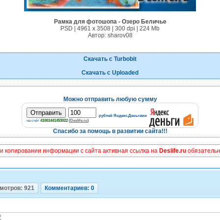
Рамка для фотошопа - Озеро Беличье
PSD | 4961 х 3508 | 300 dpi | 224 Mb
Автор: sharov08
Скачать с Turbobit
Скачать с Uploaded
Можно отправить любую сумму
рублей Яндекс.Деньгами
на счёт
41001441453022
(
Deslife.ru
)
Спасибо за помощь в развитии сайта!!!
и копировании информации с сайта активная ссылка на
Deslife.ru
обязательна
мотров: 921
Комментариев: 0