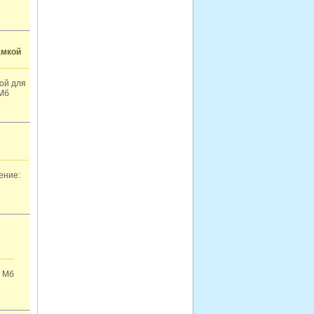
амкой
ой для
 Мб
ение:
6 Мб