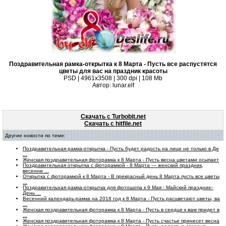
Поздравительная рамка-открытка к 8 Марта - Пусть все распустятся
цветы для вас на праздник красоты
PSD | 4961х3508 | 300 dpi | 108 Mb
Автор: lunar.elf
Скачать с Turbobit.net
Скачать с hitfile.net
Другие новости по теме:
Поздравительная рамка-открытка - Пусть будет радость на лице не только в Де
...
Женская поздравительная фоторамка к 8 Марта - Пусть весна цветами осыпает
Поздравительная открытка с фоторамкой - 8 Марта — женский праздник,
весенни ...
Открытка с фоторамкой к 8 Марта - В прекрасный день 8 Марта пусть все цветы
...
Поздравительная рамка-открытка для фотошопа к 9 Мая - Майский праздник–
День ...
Весенний календарь-рамка на 2018 год к 8 Марта - Пусть расцветают цветы, ва
...
Женская поздравительная фоторамка к 8 Марта - Пусть в сердце к вам придет в
...
Женская поздравительная фоторамка к 8 Марта - Пусть счастье принесет весна