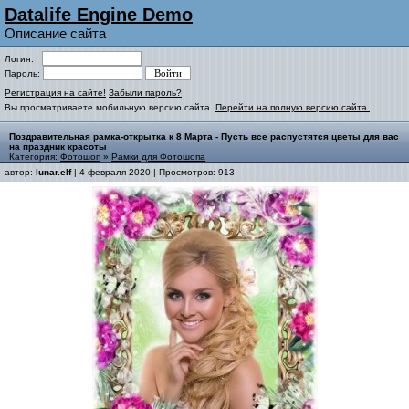
Datalife Engine Demo
Описание сайта
Логин:
Пароль:
Регистрация на сайте!
Забыли пароль?
Вы просматриваете мобильную версию сайта.
Перейти на полную версию сайта.
Поздравительная рамка-открытка к 8 Марта - Пусть все распустятся цветы для вас
на праздник красоты
Категория:
Фотошоп
»
Рамки для Фотошопа
автор:
lunar.elf
| 4 февраля 2020 | Просмотров: 913