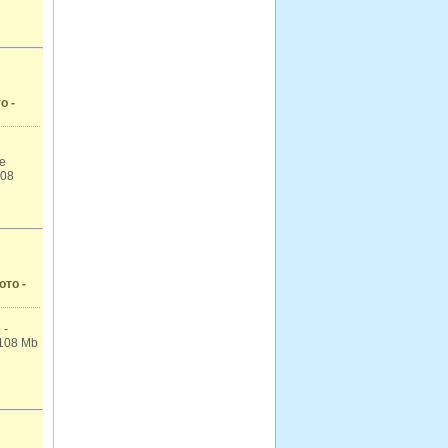
о -
е
v08
ото -
 -
 108 Mb