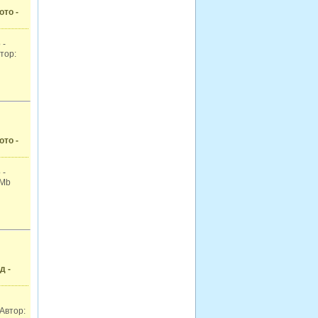
ото -
 -
тор:
ото -
 -
 Mb
д -
 Автор: