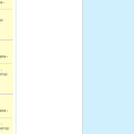
о -
ор:
ото -
 -
втор:
ото -
 -
Автор: