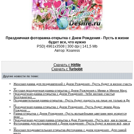
Праздничная фоторамка-открытка с Днем Рождения - Пусть в жизни
будет все, что нужно
PSD| 4961x3508 | 300 dpi | 141,5 Mb
Автор: Koaress
Скачать с
Hitfile
Скачать с
Turbobit
Другие новости по теме:
Женская рамка для поздравлений с Днем Рождения - Пусть будет в жизни счасть
...
Детская праздничная рамка-открытка с Днем Рождения с Микки и Минни Маус
Праздничная рамка-открытка с Днем Рождения - Тебе желаю счастья
безгранично ...
Поздравительная рамка-открытка - Пусть будет радость на лице не только в Де
...
Праздничная рамка-открытка с Днем Рождения - Пусть будет ярким День
Рождени ...
Рамка-открытка с Днем Рождения - Пусть волшебными цветами мир искрится
ярки ...
Праздничная детская рамка-открытка к Дню Рождения - Пусть все, как в сказке ...
Фоторамка для поздравлений с Днем рождения - Пусть будет в жизни всё, как в
...
Женская поздравительная открытка-фоторамка с днем рождения - Для самой
мило ...