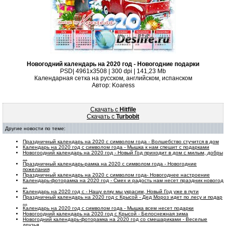
Новогодний календарь на 2020 год - Новогодние подарки
PSD| 4961x3508 | 300 dpi | 141,23 Mb
Календарная сетка на русском, английском, испанском
Автор: Koaress
Скачать с
Hitfile
Скачать с
Turbobit
Другие новости по теме:
Праздничный календарь на 2020 с символом года - Волшебство стучится в дом
Календарь на 2020 год с символом года - Мышка к нам спешит с подарками
Новогоодний календарь на 2020 год - Новый Год приходит в дом с милым, добры
...
Праздничный календарь-рамка на 2020 с символом года - Новогодние
пожелания
Праздничный календарь на 2020 с символом года- Новогоднее настроение
Календарь-фоторамка на 2020 год - Смех и радость нам несет праздник новогод
...
Календарь на 2020 год с - Нашу елку мы украсим, Новый Год уже в пути
Праздничный календарь на 2020 год с Крысой - Дед Мороз идет по лесу и подар
...
Календарь на 2020 год с символом года - Мышка всем несет подарки
Новогоодний календарь на 2020 год с Крысой - Белоснежная зима
Новогодний календарь-фоторамка на 2020 год со смешариками - Веселые
друзья