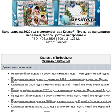
Календарь на 2020 год с символом года Крысой - Пусть год наполнится
весельем, теплом, уютом, настроеньем
PSD | 4961х3508 | 300 dpi | 127 Mb
Автор: lunar.elf
Скачать с Turbobit.net
Скачать с hitfile.net
Другие новости по теме:
Новогодний календарь на 2020 год с символом года - Пусть дарит Новый год пр
...
Праздничный календарь-фоторамка на 2020 с символом года Крысой - Пусть с
ме ...
Календарь на 2020 год с символом года Крысой - Новый Год пусть будет самым
...
Календарь-фоторамка на 2020 год с символом года Крысой - Пусть Новый Год пр
...
Праздничный календарь на 2020 с символом года- Пусть Новый Год придет с усп
...
Праздничный календарь на 2020 год с символом года Крысой - Пусть веселой Кр
...
Календарь-фоторамка на 2020 год с символом года - Пусть Новый Год морозной
...