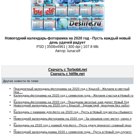
Новогодний календарь-фоторамка на 2020 год - Пусть каждый новый
день удачей радует
PSD | 3508x4961 | 300 dpi | 107.8 Mb
Автор: lunar.elf
Скачать с Turbobit.net
Скачать с hitfile.net
Другие новости по теме:
Праздничный календарь-фоторамка на 2020 год с Крысой - Желаем в светлый
Нов ...
Календарь-фоторамка на 2020 год с символом года - Желаем счастья в Новый го
...
Календарь-фоторамка на 2020 год - Праздники веселые нам дарит Новый Год
Новогодний календарь на 2020 год с Крысой - Здравствуй, праздник без забот,
...
Календарь с рамками для фото на 2020 год - Пусть в Новый год мечты сбываютс
...
Новогодний календарь-фоторамка на 2020 год - За окошком снег метет, скоро п
...
Календарь на 2020 год с рамкой для фото - Пусть удачу принесет славный праз
...
Новогодний календарь-рамка 2020 с символом года - Пусть в Новый год случитс