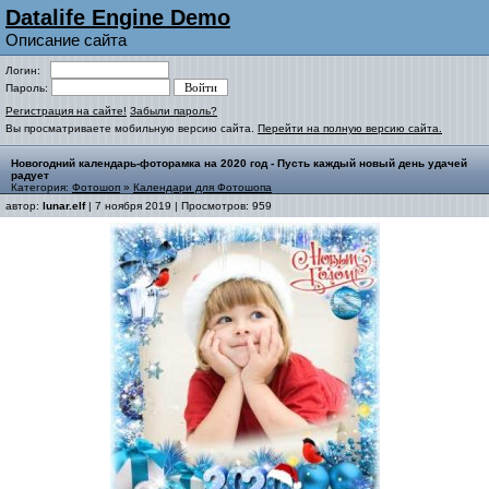
Datalife Engine Demo
Описание сайта
Логин:
Пароль:
Регистрация на сайте!
Забыли пароль?
Вы просматриваете мобильную версию сайта.
Перейти на полную версию сайта.
Новогодний календарь-фоторамка на 2020 год - Пусть каждый новый день удачей
радует
Категория:
Фотошоп
»
Календари для Фотошопа
автор:
lunar.elf
| 7 ноября 2019 | Просмотров: 959