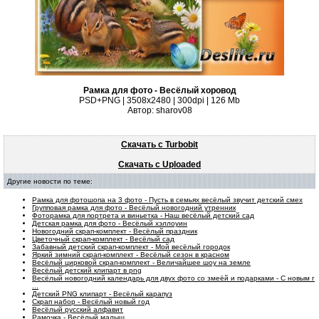
Рамка для фото - Весёлый хоровод
PSD+PNG | 3508x2480 | 300dpi | 126 Mb
Автор: sharov08
Скачать с Turbobit
Скачать с Uploaded
Другие новости по теме:
Рамка для фотошопа на 3 фото - Пусть в семьях весёлый звучит детский смех
Групповая рамка для фото - Весёлый новогодний утренник
Фоторамка для портрета и виньетка - Наш весёлый детский сад
Детская рамка для фото - Весёлый хэллоуин
Новогодний скрап-комплект - Весёлый праздник
Цветочный скрап-комплект - Весёлый сад
Забавный детский скрап-комплект - Мой весёлый городок
Яркий зимний скрап-комплект - Весёлый сезон в красном
Весёлый цирковой скрап-комплект - Величайшее шоу на земле
Весёлый детский клипарт в png
Весёлый новогодний календарь для двух фото со змеёй и подарками - С новым г
...
Детский PNG клипарт - Весёлый карапуз
Скрап набор - Весёлый новый год
Весёлый русский алфавит
Рамочка - Весёлый малыш