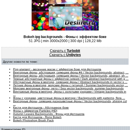
Bokeh ipg backgrounds - Фоны с эффектом боке
51 JPG | min 3000x2000 | 300 dpi | 128,22 Mb
Скачать с
Turbobit
Скачать с
Unibytes
Другие новости по теме:
Png клипарт - весенние маски с эффектом боке для фотошопа
Векторные фоны, абстракция, сияющие фоны #4 / Vector backgrounds, abstract, ...
Векторные фоны, абстракция, сияющие фоны / Vector backgrounds, abstract, sh ...
Темные абстрактные фоны с эффектом сияния / Dark abstract background with g ...
Абстрактные фоны в векторе, сияющие фоны / Abstract backgrounds in vector s ...
Летние фоны в векторе, морские фоны с гитарой / Summer backgrounds vector, ...
Морские векторные фоны, лето / Sea vector backgrounds, summer backgrounds
Винтажные фоны в векторе, фоны с золотыми узорами / Vintage backgrounds in
...
Фоны с узорами, цветочные фоны в векторе / Backgrounds with patterns, flora ...
Векторные фоны, сияющие разноцветные фоны / Vector backgrounds, shining col
...
Кисти для фотошопа - Абстракное боке
Фоны с эффектом Particles (HD)
Autumn Leaves Backgrounds - Фоны для фотошопа
Кисти для Фотошопа - Rons Bokeh
Bokeh Photoshop Brush Pack
Комментарии (0)