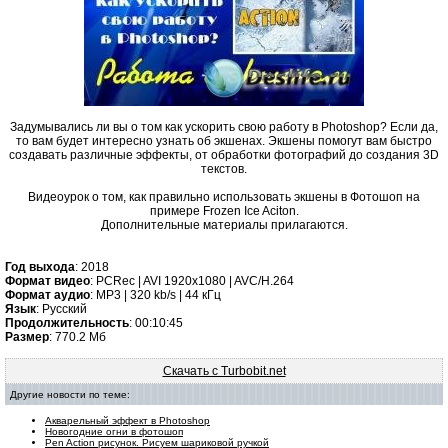
Задумывались ли вы о том как ускорить свою работу в Photoshop? Если да,
то вам будет интересно узнать об экшенах. Экшены помогут вам быстро
создавать различные эффекты, от обработки фотографий до создания 3D
текстов.
Видеоурок о том, как правильно использовать экшены в Фотошоп на
примере Frozen Ice Aciton.
Дополнительные материалы прилагаются.
Год выхода
: 2018
Формат видео
: PCRec | AVI 1920x1080 | AVC/H.264
Формат аудио
: MP3 | 320 kb/s | 44 кГц
Язык
: Русский
Продолжительность
: 00:10:45
Размер
: 770.2 Мб
Скачать с Turbobit.net
Другие новости по теме:
Акварельный эффект в Photoshop
Новогодние огни в фотошоп
Pen Action рисунок. Рисуем шариковой ручкой