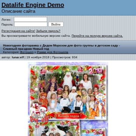
Datalife Engine Demo
Описание сайта
Логин:
Пароль:
Регистрация на сайте!
Забыли пароль?
Вы просматриваете мобильную версию сайта.
Перейти на полную версию сайта.
Новогодняя фоторамка с Дедом Морозом для фото группы в детском саду -
Славный праздник Новый год
Категория:
Фотошоп
»
Рамки для Фотошопа
автор:
lunar.elf
| 19 ноября 2018 | Просмотров: 934