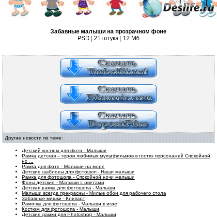
Забавные малыши на прозрачном фоне
PSD | 21 штука | 12 Мб
Другие новости по теме:
Детский костюм для фото - Малыши
Рамка детская – герои любимых мультфильмов в гостях персонажей Спокойной
но ...
Рамка для фото - Малыши на море
Детские шаблоны для фотошоп - Наши малыши
Рамка для фотошопа - Спокойной ночи малыши
Фоны детские - Малыши с цветами
Детская рамка для фотошопа - Малыши
Малыши всегда прекрасны - Милые обои для рабочего стола
Забавные мишки - Клипарт
Рамочка для фотошопа - Малыши в игре
Костюм для фотошопа - Малыши
Детские рамки для Photoshop - Малыши