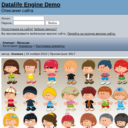
Datalife Engine Demo
Описание сайта
Логин:
Пароль:
Регистрация на сайте!
Забыли пароль?
Вы просматриваете мобильную версию сайта.
Перейти на полную версию сайта.
Клипарт - Малыши
Категория:
Клипарты
»
Растровые клипарты
автор:
Anatawa
| 16 ноября 2010 | Просмотров: 6817