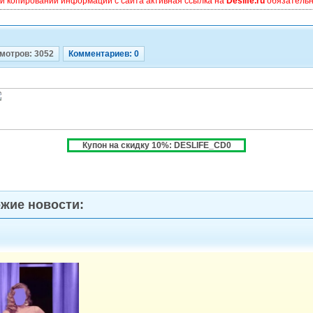
и копировании информации с сайта активная ссылка на
Deslife.ru
обязательна
мотров: 3052
Комментариев: 0
Купон на скидку 10%: DESLIFE_CD0
жие новости: