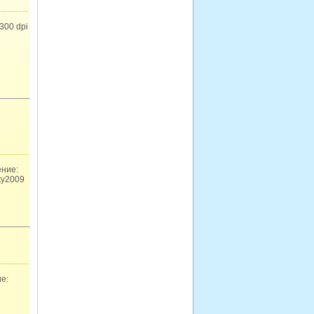
300 dpi
ение:
ty2009
е: