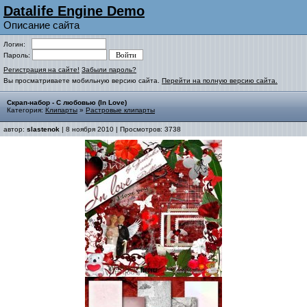
Datalife Engine Demo
Описание сайта
Логин:
Пароль:
Регистрация на сайте!
Забыли пароль?
Вы просматриваете мобильную версию сайта.
Перейти на полную версию сайта.
Скрап-набор - С любовью (In Love)
Категория:
Клипарты
»
Растровые клипарты
автор:
slastenok
| 8 ноября 2010 | Просмотров: 3738