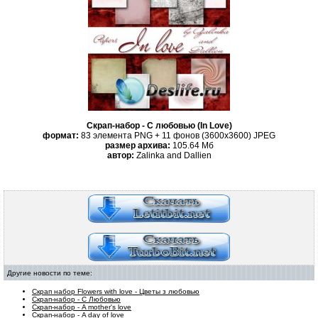
Скрап-набор - С любовью (In Love)
формат:
83 элемента PNG + 11 фонов (3600x3600) JPEG
размер архива:
105.64 Mб
автор:
Zalinka and Dallien
Другие новости по теме:
Скрап набор Flowers with love - Цветы з любовью
Скрап-набор - С Любовью
Скрап-набор - A mother's love
Скрап-набор - A day of love