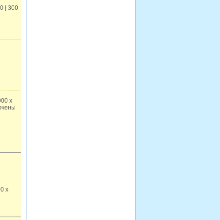
0 | 300
00 x
лючены
0 x