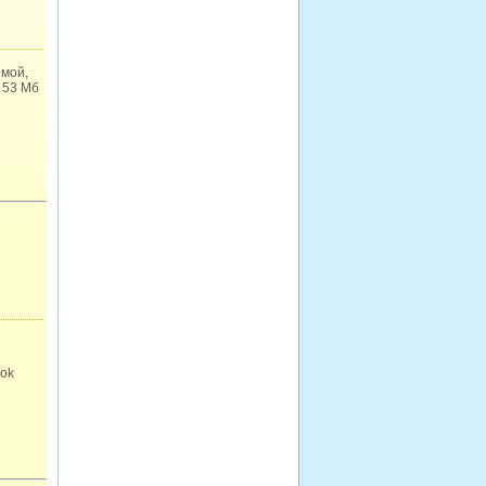
имой,
| 53 Мб
nok