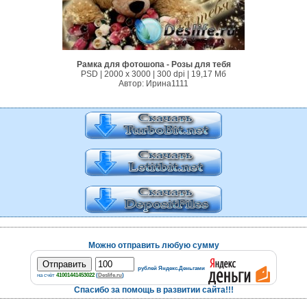
Рамка для фотошопа - Розы для тебя
PSD | 2000 х 3000 | 300 dpi | 19,17 Mб
Автор: Ирина1111
Можно отправить любую сумму
рублей Яндекс.Деньгами
на счёт
41001441453022
(
Deslife.ru
)
Спасибо за помощь в развитии сайта!!!