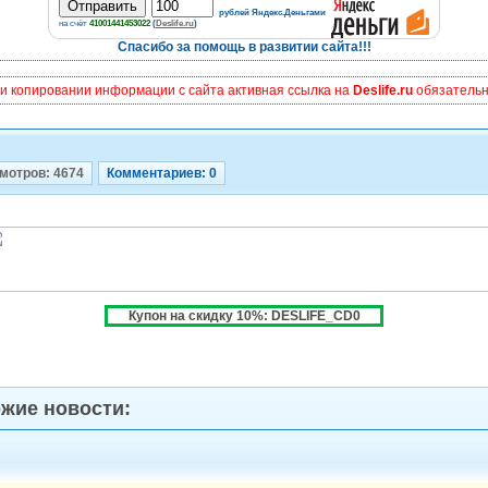
рублей Яндекс.Деньгами
на счёт
41001441453022
(
Deslife.ru
)
Спасибо за помощь в развитии сайта!!!
и копировании информации с сайта активная ссылка на
Deslife.ru
обязательна
мотров: 4674
Комментариев: 0
Купон на скидку 10%: DESLIFE_CD0
жие новости: