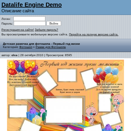
Datalife Engine Demo
Описание сайта
Логин:
Пароль:
Регистрация на сайте!
Забыли пароль?
Вы просматриваете мобильную версию сайта.
Перейти на полную версию сайта.
Детская рамочка для фотошопа - Первый год жизни
Категория:
Фотошоп
»
Рамки для Фотошопа
автор:
olxa
| 28 октября 2010 | Просмотров: 8595