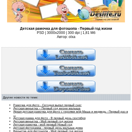
Детская рамочка для фотошопа - Первый год жизни
PSD | 3000x2000 | 300 dpi | 1,81 Mб
Автор: olxa
Другие новости по теме:
Рамочка для фото - Сегодня выпал первый снег
Детская виньетка – Первый год жизни малыша
Яркая детская рамочка для фото с героями м/ф Маша и медведь - Первый раз в
...
Детская рамка для фото - В первый день сентября
Детская виньетка - Мой первый год жизни
Детская рамочка - мой первый Новый год
Детская фоторамка - первый день малыша дома
Виньетка для фотошопа - Мой первый год жизни