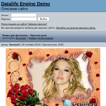
Datalife Engine Demo
Описание сайта
Логин:
Пароль:
Регистрация на сайте!
Забыли пароль?
Вы просматриваете мобильную версию сайта.
Перейти на полную версию сайта.
Рамка для фотошопа – Красная роза
Категория:
Фотошоп
»
Рамки для Фотошопа
автор:
ОксанаА
| 28 октября 2010 | Просмотров: 3282