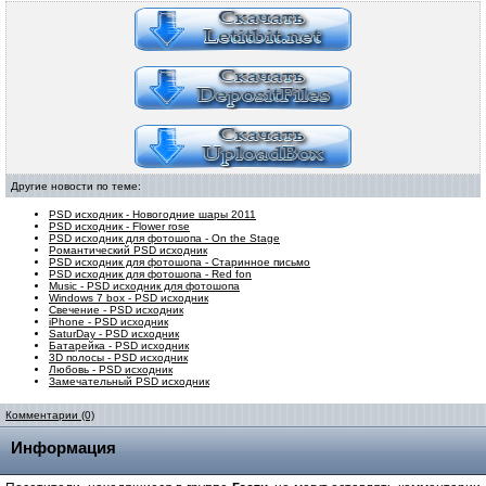
Другие новости по теме:
PSD исходник - Новогодние шары 2011
PSD исходник - Flower rose
PSD исходник для фотошопа - On the Stage
Романтический PSD исходник
PSD исходник для фотошопа - Старинное письмо
PSD исходник для фотошопа - Red fon
Music - PSD исходник для фотошопа
Windows 7 box - PSD исходник
Свечение - PSD исходник
iPhone - PSD исходник
SaturDay - PSD исходник
Батарейка - PSD исходник
3D полосы - PSD исходник
Любовь - PSD исходник
Замечательный PSD исходник
Комментарии (0)
Информация