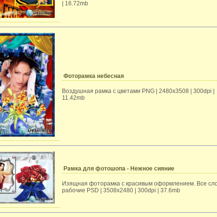
| 16.72mb
Фоторамка небесная
Воздушная рамка с цветами PNG | 2480х3508 | 300dpi |
11.42mb
Рамка для фотошопа - Нежное сияние
Изящная фоторамка с красивым оформлением. Все сл
рабочие PSD | 3508х2480 | 300dpi | 37.6mb