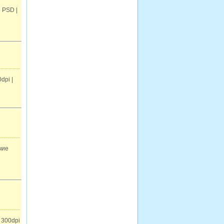
 PSD |
dpi |
чие
 300dpi