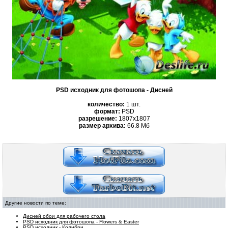
PSD исходник для фотошопа - Дисней
количество:
1 шт.
формат:
PSD
разрешение:
1807x1807
размер архива:
66.8 Mб
Другие новости по теме:
Дисней обои для рабочего стола
PSD исходник для фотошопа - Flowers & Easter
PSD исходник - Колибри