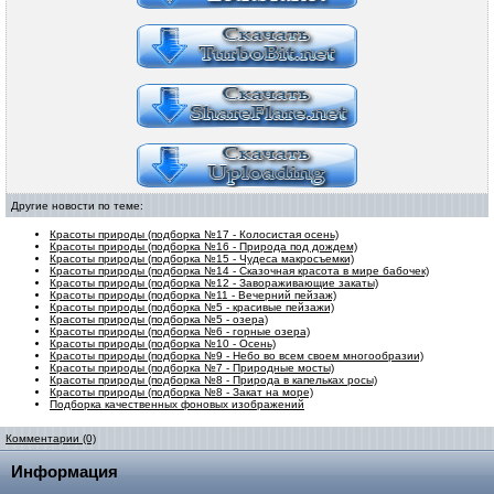
Другие новости по теме:
Красоты природы (подборка №17 - Колосистая осень)
Красоты природы (подборка №16 - Природа под дождем)
Красоты природы (подборка №15 - Чудеса макросъемки)
Красоты природы (подборка №14 - Сказочная красота в мире бабочек)
Красоты природы (подборка №12 - Завораживающие закаты)
Красоты природы (подборка №11 - Вечерний пейзаж)
Красоты природы (подборка №5 - красивые пейзажи)
Красоты природы (подборка №5 - озера)
Красоты природы (подборка №6 - горные озера)
Красоты природы (подборка №10 - Осень)
Красоты природы (подборка №9 - Небо во всем своем многообразии)
Красоты природы (подборка №7 - Природные мосты)
Красоты природы (подборка №8 - Природа в капельках росы)
Красоты природы (подборка №8 - Закат на море)
Подборка качественных фоновых изображений
Комментарии (0)
Информация