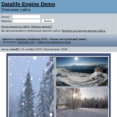
Datalife Engine Demo
Описание сайта
Логин:
Пароль:
Регистрация на сайте!
Забыли пароль?
Вы просматриваете мобильную версию сайта.
Перейти на полную версию сайта.
Красоты природы (подборка №13 - Сказка наступающей зимы)
Категория:
Рабочий стол
»
Обои для рабочего стола
автор:
max42
| 21 октября 2010 | Просмотров: 3329