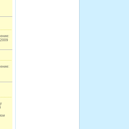
ение:
y2009
ение:
у
й
лои