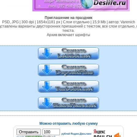
Приглашение на праздник
PSD, JPG | 300 dpi | 1654x1181 px | Cлои отдельно | 15,9 Мb | автор: Varenich
ставлены варианты двусторонних пригашений с текстом, все слои отдельно, 
текста.
Архив включает шрифты
Можно отправить любую сумму
рублей Яндекс.Деньгами
на счёт
41001441453022
(
Deslife.ru
)