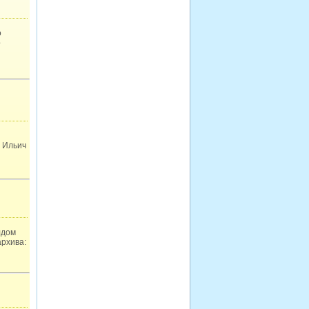
о
b
: Ильич
лдом
архива: