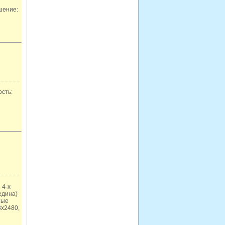
шение:
ость:
 4-х
едина)
ные
8х2480,