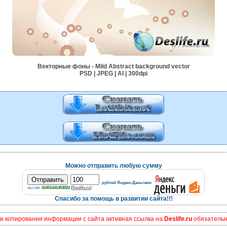
Векторные фоны - Mild Abstract background vector
PSD | JPEG | AI | 300dpi
Можно отправить любую сумму
рублей Яндекс.Деньгами
на счёт
41001441453022
(
Deslife.ru
)
Спасибо за помощь в развитии сайта!!!
и копировании информации с сайта активная ссылка на
Deslife.ru
обязательна