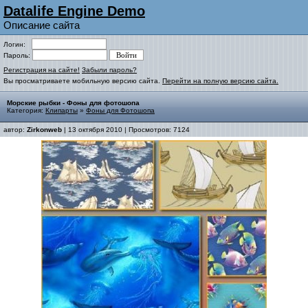
Datalife Engine Demo
Описание сайта
Логин:
Пароль:
Регистрация на сайте!
Забыли пароль?
Вы просматриваете мобильную версию сайта.
Перейти на полную версию сайта.
Морские рыбки - Фоны для фотошопа
Категория:
Клипарты
»
Фоны для Фотошопа
автор:
Zirkonweb
| 13 октября 2010 | Просмотров: 7124