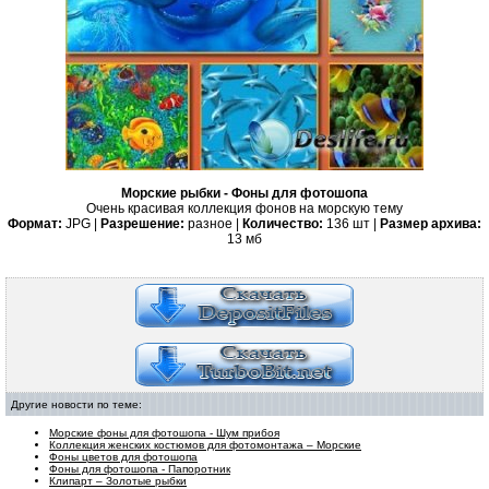
Морские рыбки - Фоны для фотошопа
Очень красивая коллекция фонов на морскую тему
Формат:
JPG |
Разрешение:
разное |
Количество:
136 шт |
Размер архива:
13 мб
Другие новости по теме:
Морские фоны для фотошопа - Шум прибоя
Коллекция женских костюмов для фотомонтажа – Морские
Фоны цветов для фотошопа
Фоны для фотошопа - Папоротник
Клипарт – Золотые рыбки