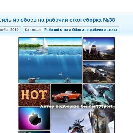
ейль из обоев на рабочий стол сборка №38
тября 2010
Категория:
Рабочий стол
»
Обои для рабочего стола