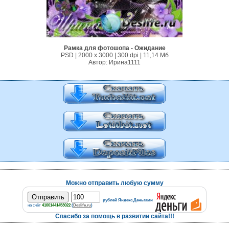
Рамка для фотошопа - Ожидание
PSD | 2000 х 3000 | 300 dpi | 11,14 Mб
Автор: Ирина1111
Можно отправить любую сумму
рублей Яндекс.Деньгами
на счёт
41001441453022
(
Deslife.ru
)
Спасибо за помощь в развитии сайта!!!