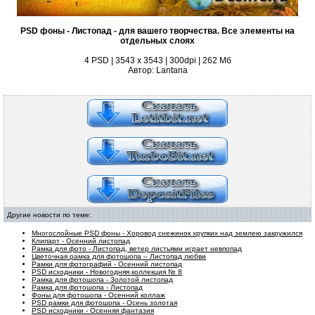
PSD фоны - Листопад - для вашего творчества. Все элементы на
отдельных слоях
4 PSD | 3543 x 3543 | 300dpi | 262 Мб
Автор: Lantana
Другие новости по теме:
Многослойные PSD фоны - Хоровод снежинок хрупких над землею закружился
Клипарт - Осенний листопад
Рамка для фото - Листопад, ветер листьями играет невпопад
Цветочная рамка для фотошопа – Листопад любви
Рамки для фотографий - Осенний листопад
PSD исходники - Новогодняя коллекция № 8
Рамка для фотошопа - Золотой листопад
Рамка для фотошопа - Листопад
Фоны для фотошопа - Осенний коллаж
PSD рамки для фотошопа - Осень золотая
PSD исходники - Осенняя фантазия