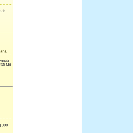
ach
tana
яжный
 235 Мб
| 300