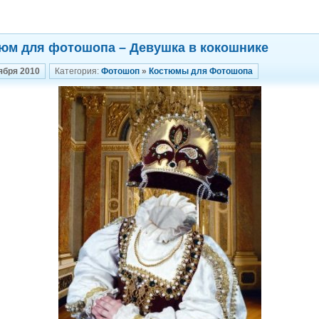
юм для фотошопа – Девушка в кокошнике
ября 2010
Категория:
Фотошоп
»
Костюмы для Фотошопа