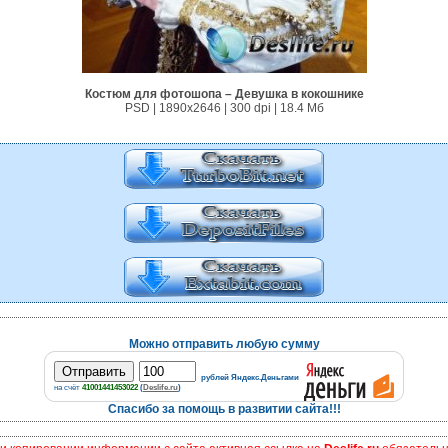
Костюм для фотошопа – Девушка в кокошнике
PSD | 1890x2646 | 300 dpi | 18.4 Мб
Можно отправить любую сумму
рублей Яндекс.Деньгами
на счёт
41001441453022
(
Deslife.ru
)
Спасибо за помощь в развитии сайта!!!