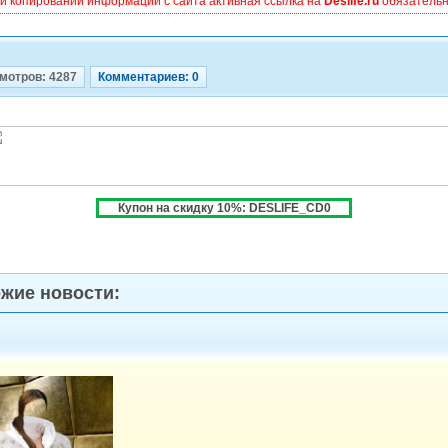
и копировании информации с сайта активная ссылка на
Deslife.ru
обязательна
мотров: 4287
Комментариев: 0
Купон на скидку 10%: DESLIFE_CD0
жие новости: