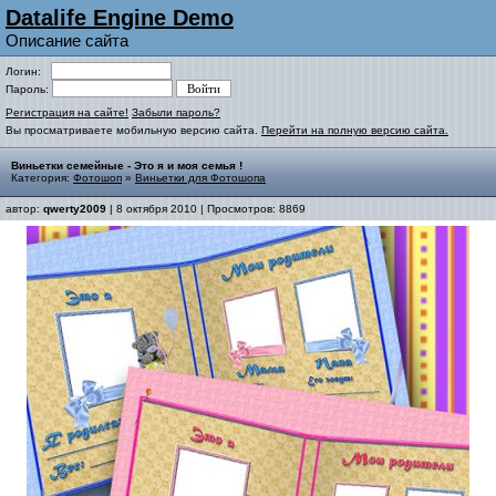
Datalife Engine Demo
Описание сайта
Логин:
Пароль:
Регистрация на сайте!
Забыли пароль?
Вы просматриваете мобильную версию сайта.
Перейти на полную версию сайта.
Виньетки семейные - Это я и моя семья !
Категория:
Фотошоп
»
Виньетки для Фотошопа
автор:
qwerty2009
| 8 октября 2010 | Просмотров: 8869