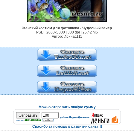
Женский костюм для фотошопа - Чудесный вечер
PSD | 2000х3000 | 300 dpi | 25,42 Mб
Автор: Ирина1111
Можно отправить любую сумму
рублей Яндекс.Деньгами
на счёт
41001441453022
(
Deslife.ru
)
Спасибо за помощь в развитии сайта!!!