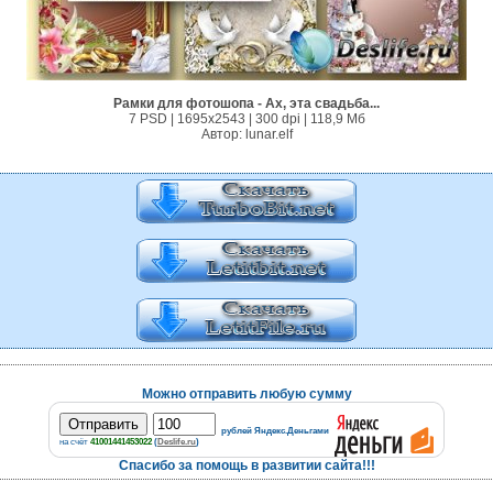
Рамки для фотошопа - Ах, эта свадьба...
7 PSD | 1695x2543 | 300 dpi | 118,9 Мб
Автор: lunar.elf
Можно отправить любую сумму
рублей Яндекс.Деньгами
на счёт
41001441453022
(
Deslife.ru
)
Спасибо за помощь в развитии сайта!!!