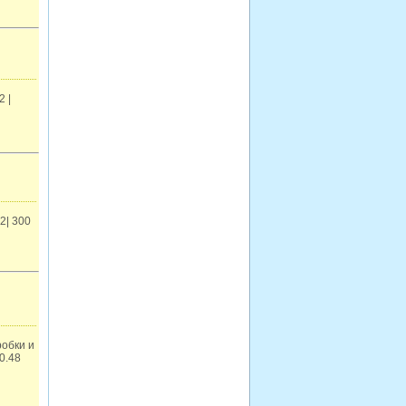
 |
2| 300
робки и
0.48