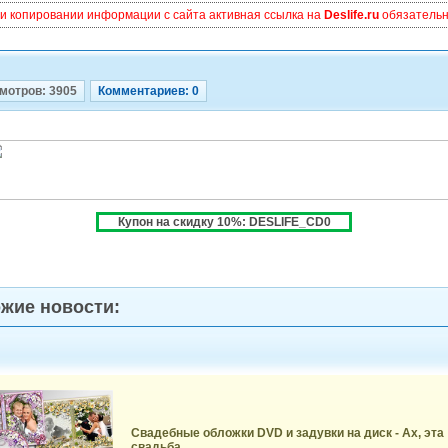
и копировании информации с сайта активная ссылка на
Deslife.ru
обязательна
мотров: 3905
Комментариев: 0
Купон на скидку 10%: DESLIFE_CD0
жие новости:
Свадебные обложки DVD и задувки на диск - Ах, эта
свадьба