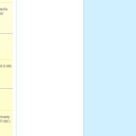
адьба
ор:
8.8 Мб
бложку
 dpi |