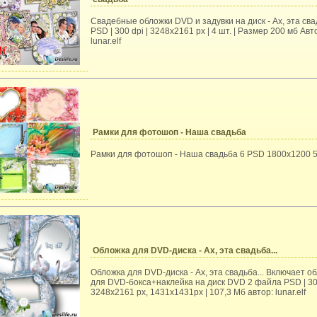
Свадебные обложки DVD и задувки на диск - Ах, эта св
PSD | 300 dpi | 3248x2161 px | 4 шт. | Размер 200 мб Авт
lunar.elf
Рамки для фотошоп - Наша свадьба
Рамки для фотошоп - Наша свадьба 6 PSD 1800x1200 5
Обложка для DVD-диска - Ах, эта свадьба...
Обложка для DVD-диска - Ах, эта свадьба... Включает о
для DVD-бокса+наклейка на диск DVD 2 файла PSD | 300
3248x2161 px, 1431x1431px | 107,3 Мб автор: lunar.elf