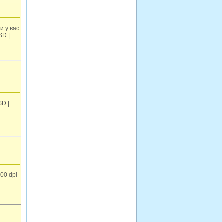
и у вас
SD |
SD |
00 dpi