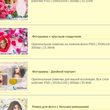
рабочие PSD | 2480х3508 | 300dpi | 33.11mb
Фоторамка с красным сердечком
Оригинальная рамочка на нежном фоне PNG | 3508х248
300dpi | 15.38mb
Фоторамка - Двойной портрет
Оригинальная рамочка для вашей коллекции. Все слои
рабочие PSD | 2819х2193 | 300dpi | 35.9mb
Рамка для фото с белыми ромашками