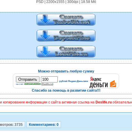
PSD | 2200х1555 | 300dpi | 18.58 Мб
Можно отправить любую сумму
рублей Яндекс.Деньгами
на счёт
41001441453022
(
Deslife.ru
)
Спасибо за помощь в развитии сайта!!!
и копировании информации с сайта активная ссылка на
Deslife.ru
обязательна
мотров: 3735
Комментариев: 0