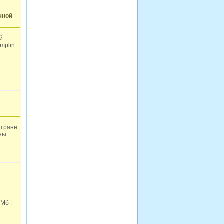
чной
й
amplin
стране
ены
 Мб |