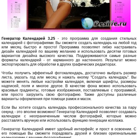
Генератор Календарей 3.25
- это программа для создания стильных
календарей с фотографиями. Вы сможете создать календарь на любой год
или месяц быстро и просто! Программа позволяет гибко настраивать
дизайн календарей по вашему желанию и использовать десятки готовых
вариантов дизайна высокого качества. Поддерживаются самые разные
форматы календарей - от карманного до настенного. Результат можно
экспортировать для обработки в других графических редакторах.
Чтобы получить эффектный фотокалендарь, достаточно выбрать размер
листа, указать год или месяц и нажать кнопку "Создать календарь". Вы
можете менять любые настройки календаря, включая шрифты, размеры
надписей, поля и многое другое. В качестве фона можно использовать
красивые градиенты, готовые изображения, поставляемые с программой,
или просто загрузить свою фотографию. Также доступны различные
варианты оформления при помощи рамок и масок.
Если Вы хотите создать календарь профессионального качества за пару
секунд - это вполне возможно! Генератор Календарей позволяет создавать
календари с неограниченным числом фотографий, которые можно
расставлять вручную или использовать функцию генерации коллажа.
Генератор Календарей имеет удобный интерфейс и прост в освоении. С
его помощью Вы сможете порадовать друзей и близких оригинальными
календарями с вашими фотографиями!