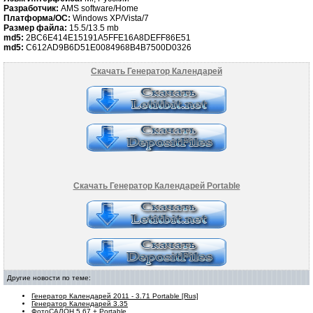
Разработчик:
AMS software/Home
Платформа/ОС:
Windows XP/Vista/7
Размер файла:
15.5/13.5
mb
md5:
2BC6E414E15191A5FFE16A8DEFF86E51
md5:
C612AD9B6D51E0084968B4B7500D0326
Скачать Генератор Календарей
Скачать Генератор Календарей Portable
Другие новости по теме:
Генератор Календарей 2011 - 3.71 Portable [Rus]
Генератор Календарей 3.35
ФотоСАЛОН 5.67 + Portable