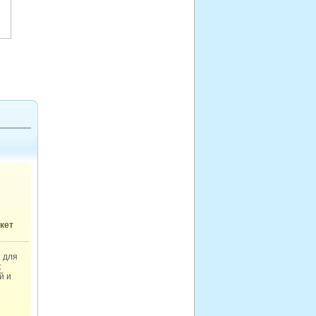
кет
 для
:
й и