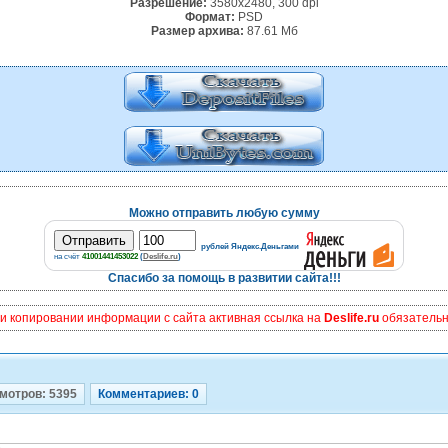
Разрешение:
3580х2480, 300 dpi
Формат:
PSD
Размер архива:
87.61 Мб
Можно отправить любую сумму
рублей Яндекс.Деньгами
на счёт
41001441453022
(
Deslife.ru
)
Спасибо за помощь в развитии сайта!!!
и копировании информации с сайта активная ссылка на
Deslife.ru
обязательна
мотров: 5395
Комментариев: 0